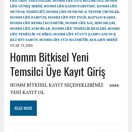
LİFE GIDA TAKVİYELERİ
,
HOMM LİFE GÖZ KOZMETİĞİ
,
HOMM
LİFE GÜNEŞ SERİSİ
,
HOMM LİFE KADIN PARFÜMÜ
,
HOMM LİFE
MUTFAK TEMİZLİĞİ
,
HOMM LİFE NUMUNE & TESTER ÜRÜNLER
,
HOMM LİFE PARFÜM
,
HOMM LİFE PET EVCİL HAYVAN BAKIM
,
HOMM LİFE RENKLİ KOZMETİK
,
HOMM LİFE SAÇ SERUMLARI
,
HOMM LİFE SCRUBLAR
,
HOMM LİFE TEMİZLİK BEZLERİ
,
HOMM
LİFE TEMİZLİK VE HİJEN
,
HOMM LİFE VÜCUT ŞAMPUANI DUŞ
JELI SIVI SABUN
,
HOMM LİFE YÜZ KOZMETİK
,
KOLAJEN SERİSİ
OCAK 13, 2026
Homm Bitkisel Yeni
Temsilci Üye Kayıt Giriş
HOMM BİTKİSEL KAYIT SEÇENEKLERİMİZ aaaa
YENİ KAYIT OL
READ MORE