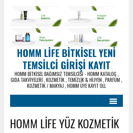
HOMM LIFE BITKISEL YENI
TEMSILCI GIRIŞI KAYIT
HOMM BITKISEL BAĞIMSIZ TEMSILCISI - HOMM KATALOG ,
GIDA TAKVIYELERI , KOZMETIK , TEMIZLIK & HIJYEN , PARFÜM ,
KOZMETIK / MAKYAJ , HOMM ÜYE KAYIT OLL
HOMM LİFE YÜZ KOZMETİK