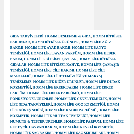
GIDA TAKVIYELERI
,
HOMM BESLENME & GIDA
,
HOMM BİTKİSEL
SABUNLAR
,
HOMM BITKISEL ÜRÜNLER
,
HOMM LİFE AĞIZ
BAKIMI
,
HOMM LİFE AYAK BAKIMI
,
HOMM LİFE BANYO
TEMİZLİĞİ
,
HOMM LİFE BAYAN PARFÜM
,
HOMM LİFE BEBEK
BAKIM
,
HOMM LİFE BİTKİSEL ÇAYLAR
,
HOMM LİFE BİTKİSEL
GIDALAR
,
HOMM LİFE BİTKİSEL KAHVE
,
HOMM LİFE ÇAMAŞIR
TEMİZLİĞİ
,
HOMM LİFE CİLT BAKIMI
,
HOMM LİFE CİLT
MASKELERİ
,
HOMM LİFE CİLT TEMİZLİĞİ VE MAKYAJ
TEMİZLEME
,
HOMM LİFE DİĞER ÜRÜNLER
,
HOMM LİFE DUDAK
KOZMETİĞİ
,
HOMM LİFE ERKEK BAKIM
,
HOMM LİFE ERKEK
PARFÜM
,
HOMM LİFE ERKEK PARFÜMÜ
,
HOMM LİFE
FONKSİYONEL ÜRÜNLER
,
HOMM LİFE GENEL TEMİZLİK
,
HOMM
LİFE GIDA TAKVİYELERİ
,
HOMM LİFE GÖZ KOZMETİĞİ
,
HOMM
LİFE GÜNEŞ SERİSİ
,
HOMM LİFE KADIN PARFÜMÜ
,
HOMM LİFE
KOZMETİK
,
HOMM LİFE MUTFAK TEMİZLİĞİ
,
HOMM LİFE
NUMUNE & TESTER ÜRÜNLER
,
HOMM LİFE PARFÜM
,
HOMM LİFE
PET EVCİL HAYVAN BAKIM
,
HOMM LİFE RENKLİ KOZMETİK
,
HOMM LİFE SAÇ BAKIMI
,
HOMM LİFE SAÇ SERUMLARI
,
HOMM