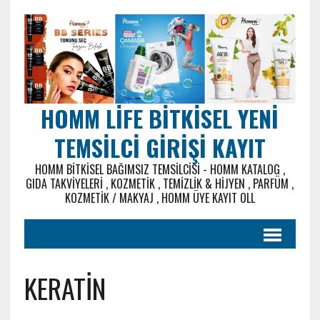
HOMM LIFE BITKISEL YENI
TEMSILCI GIRIŞI KAYIT
HOMM BITKISEL BAĞIMSIZ TEMSILCISI - HOMM KATALOG ,
GIDA TAKVIYELERI , KOZMETIK , TEMIZLIK & HIJYEN , PARFÜM ,
KOZMETIK / MAKYAJ , HOMM ÜYE KAYIT OLL
KERATİN