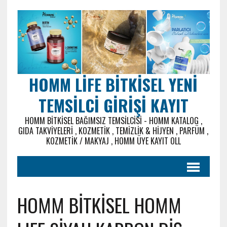
HOMM LIFE BITKISEL YENI
TEMSILCI GIRIŞI KAYIT
HOMM BITKISEL BAĞIMSIZ TEMSILCISI - HOMM KATALOG ,
GIDA TAKVIYELERI , KOZMETIK , TEMIZLIK & HIJYEN , PARFÜM ,
KOZMETIK / MAKYAJ , HOMM ÜYE KAYIT OLL
HOMM BİTKİSEL HOMM