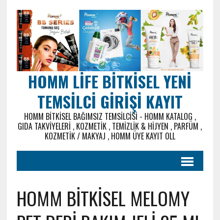
HOMM LIFE BITKISEL YENI
TEMSILCI GIRIŞI KAYIT
HOMM BITKISEL BAĞIMSIZ TEMSILCISI - HOMM KATALOG ,
GIDA TAKVIYELERI , KOZMETIK , TEMIZLIK & HIJYEN , PARFÜM ,
KOZMETIK / MAKYAJ , HOMM ÜYE KAYIT OLL
HOMM BİTKİSEL MELOMY