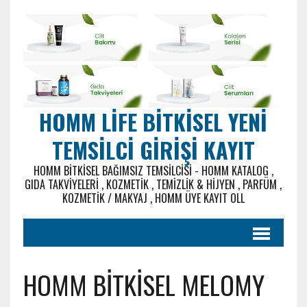
HOMM LIFE BITKISEL YENI
TEMSILCI GIRIŞI KAYIT
HOMM BITKISEL BAĞIMSIZ TEMSILCISI - HOMM KATALOG ,
GIDA TAKVIYELERI , KOZMETIK , TEMIZLIK & HIJYEN , PARFÜM ,
KOZMETIK / MAKYAJ , HOMM ÜYE KAYIT OLL
HOMM BİTKİSEL MELOMY